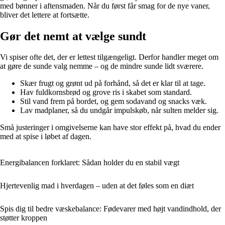
med bønner i aftensmaden. Når du først får smag for de nye vaner,
bliver det lettere at fortsætte.
Gør det nemt at vælge sundt
Vi spiser ofte det, der er lettest tilgængeligt. Derfor handler meget om
at gøre de sunde valg nemme – og de mindre sunde lidt sværere.
Skær frugt og grønt ud på forhånd, så det er klar til at tage.
Hav fuldkornsbrød og grove ris i skabet som standard.
Stil vand frem på bordet, og gem sodavand og snacks væk.
Lav madplaner, så du undgår impulskøb, når sulten melder sig.
Små justeringer i omgivelserne kan have stor effekt på, hvad du ender
med at spise i løbet af dagen.
Energibalancen forklaret: Sådan holder du en stabil vægt
Hjertevenlig mad i hverdagen – uden at det føles som en diæt
Spis dig til bedre væskebalance: Fødevarer med højt vandindhold, der
støtter kroppen