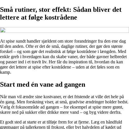
Små rutiner, stor effekt: Sådan bliver det
lettere at følge kostrådene
At spise sundt handler sjældent om store forandringer fra den ene dag
til den anden. Ofte er det de små, daglige rutiner, der gør den største
forskel – og som gør det realistisk at følge kostrådene i længden. Med
enkle greb i hverdagen kan du skabe vaner, der både gavner helbredet
og passer ind i et travlt liv. Her får du inspiration til, hvordan du kan
gøre det lettere at spise efter kostrådene – uden at det føles som en
kamp.
Start med én vane ad gangen
Når man vil ændre sine kostvaner, er det fristende at ville det hele på
én gang. Men forskning viser, at små, gradvise ændringer holder bedst.
Vælg ét fokusområde ad gangen – for eksempel at spise mere grønt,
skære ned på sukker eller drikke mere vand – og byg videre derfra.
Et godt sted at starte er at tilføje frem for at fjerne. Læg en håndfuld
grøntsager på tallerkenen til frokost, eller byt halvdelen af kødet ud