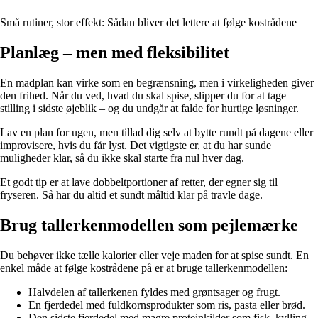
Små rutiner, stor effekt: Sådan bliver det lettere at følge kostrådene
Planlæg – men med fleksibilitet
En madplan kan virke som en begrænsning, men i virkeligheden giver
den frihed. Når du ved, hvad du skal spise, slipper du for at tage
stilling i sidste øjeblik – og du undgår at falde for hurtige løsninger.
Lav en plan for ugen, men tillad dig selv at bytte rundt på dagene eller
improvisere, hvis du får lyst. Det vigtigste er, at du har sunde
muligheder klar, så du ikke skal starte fra nul hver dag.
Et godt tip er at lave dobbeltportioner af retter, der egner sig til
fryseren. Så har du altid et sundt måltid klar på travle dage.
Brug tallerkenmodellen som pejlemærke
Du behøver ikke tælle kalorier eller veje maden for at spise sundt. En
enkel måde at følge kostrådene på er at bruge tallerkenmodellen:
Halvdelen af tallerkenen fyldes med grøntsager og frugt.
En fjerdedel med fuldkornsprodukter som ris, pasta eller brød.
Den sidste fjerdedel med magre proteinkilder som fisk, kylling,