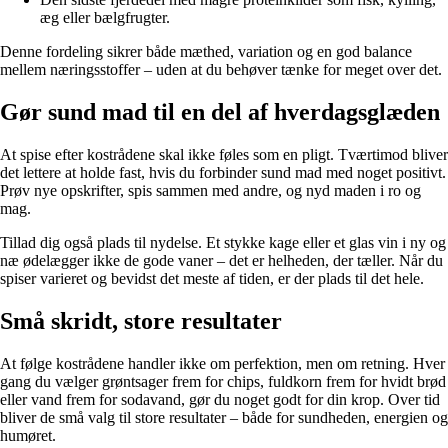
æg eller bælgfrugter.
Denne fordeling sikrer både mæthed, variation og en god balance
mellem næringsstoffer – uden at du behøver tænke for meget over det.
Gør sund mad til en del af hverdagsglæden
At spise efter kostrådene skal ikke føles som en pligt. Tværtimod bliver
det lettere at holde fast, hvis du forbinder sund mad med noget positivt.
Prøv nye opskrifter, spis sammen med andre, og nyd maden i ro og
mag.
Tillad dig også plads til nydelse. Et stykke kage eller et glas vin i ny og
næ ødelægger ikke de gode vaner – det er helheden, der tæller. Når du
spiser varieret og bevidst det meste af tiden, er der plads til det hele.
Små skridt, store resultater
At følge kostrådene handler ikke om perfektion, men om retning. Hver
gang du vælger grøntsager frem for chips, fuldkorn frem for hvidt brød
eller vand frem for sodavand, gør du noget godt for din krop. Over tid
bliver de små valg til store resultater – både for sundheden, energien og
humøret.