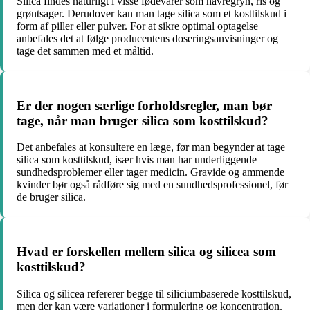
Silica findes naturligt i visse fødevarer som havregryn, ris og
grøntsager. Derudover kan man tage silica som et kosttilskud i
form af piller eller pulver. For at sikre optimal optagelse
anbefales det at følge producentens doseringsanvisninger og
tage det sammen med et måltid.
Er der nogen særlige forholdsregler, man bør
tage, når man bruger silica som kosttilskud?
Det anbefales at konsultere en læge, før man begynder at tage
silica som kosttilskud, især hvis man har underliggende
sundhedsproblemer eller tager medicin. Gravide og ammende
kvinder bør også rådføre sig med en sundhedsprofessionel, før
de bruger silica.
Hvad er forskellen mellem silica og silicea som
kosttilskud?
Silica og silicea refererer begge til siliciumbaserede kosttilskud,
men der kan være variationer i formulering og koncentration.