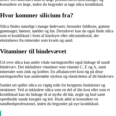
konsultere en læge, inden du begynder at tage silica kosttilskud.
Hvor kommer silicium fra?
Silica findes naturligt i mange fødevarer, herunder fuldkorn, grønne
grøntsager, bønner, nødder og frø. Derudover kan du også finde silica
som et kosttilskud i form af kiselsyre eller siliciumdioxid, der
ekstraheres fra mineraler som kvarts og sand.
Vitaminer til bindevævet
Ud over silica kan andre vitale næringsstoffer også bidrage til sundt
bindevæv. Det inkluderer vitaminer som vitamin C, E og A, samt
mineraler som zink og kobber. En afbalanceret kost rig på disse
næringsstoffer kan understøtte styrken og elasticiteten af dit bindevæv.
Samlet set spiller silica en vigtig rolle for kroppens funktioner og
strukturer. Ved at inkludere silica som en del af din kost eller som et
kosttilskud kan du bidrage til at styrke dit hår, negle og hud samt
opretholde sunde knogler og led. Husk altid at konsultere en
sundhedsprofessionel, inden du begynder på nye kosttilskud.