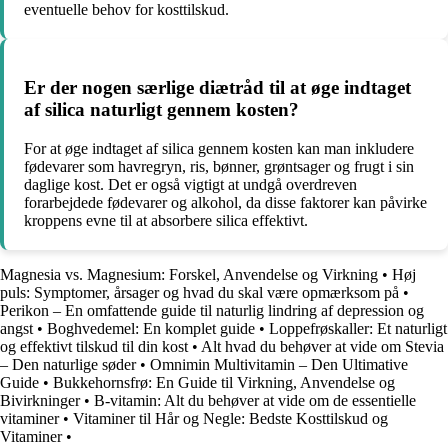
eventuelle behov for kosttilskud.
Er der nogen særlige diætråd til at øge indtaget
af silica naturligt gennem kosten?
For at øge indtaget af silica gennem kosten kan man inkludere
fødevarer som havregryn, ris, bønner, grøntsager og frugt i sin
daglige kost. Det er også vigtigt at undgå overdreven
forarbejdede fødevarer og alkohol, da disse faktorer kan påvirke
kroppens evne til at absorbere silica effektivt.
Magnesia vs. Magnesium: Forskel, Anvendelse og Virkning
•
Høj
puls: Symptomer, årsager og hvad du skal være opmærksom på
•
Perikon – En omfattende guide til naturlig lindring af depression og
angst
•
Boghvedemel: En komplet guide
•
Loppefrøskaller: Et naturligt
og effektivt tilskud til din kost
•
Alt hvad du behøver at vide om Stevia
– Den naturlige søder
•
Omnimin Multivitamin – Den Ultimative
Guide
•
Bukkehornsfrø: En Guide til Virkning, Anvendelse og
Bivirkninger
•
B-vitamin: Alt du behøver at vide om de essentielle
vitaminer
•
Vitaminer til Hår og Negle: Bedste Kosttilskud og
Vitaminer
•