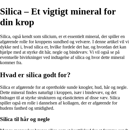
Silica – Et vigtigt mineral for
din krop
Silica, også kendt som silicium, er et essentielt mineral, der spiller en
afgørende rolle for kroppens sundhed og velvære. I denne artikel vil vi
dykke ned i, hvad silica er, hvilke fordele det har, og hvordan det kan
hjælpe med at styrke dit hår, negle og bindevæv. Vi vil også se på
eventuelle bivirkninger ved indtagelse af silica og hvor dette mineral
kommer fra.
Hvad er silica godt for?
Silica er afgørende for at opretholde sunde knogler, hud, hår og negle.
Dette mineral findes naturligt i kroppen, især i bindevæv, og det
bidrager til at styrke strukturen og elasticiteten af disse væv. Silica
spiller også en rolle i dannelsen af kollagen, der er afgørende for
hudens fasthed og smidighed.
Silica til hår og negle