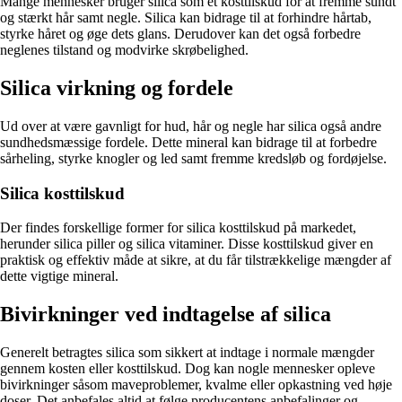
Mange mennesker bruger silica som et kosttilskud for at fremme sundt
og stærkt hår samt negle. Silica kan bidrage til at forhindre hårtab,
styrke håret og øge dets glans. Derudover kan det også forbedre
neglenes tilstand og modvirke skrøbelighed.
Silica virkning og fordele
Ud over at være gavnligt for hud, hår og negle har silica også andre
sundhedsmæssige fordele. Dette mineral kan bidrage til at forbedre
sårheling, styrke knogler og led samt fremme kredsløb og fordøjelse.
Silica kosttilskud
Der findes forskellige former for silica kosttilskud på markedet,
herunder silica piller og silica vitaminer. Disse kosttilskud giver en
praktisk og effektiv måde at sikre, at du får tilstrækkelige mængder af
dette vigtige mineral.
Bivirkninger ved indtagelse af silica
Generelt betragtes silica som sikkert at indtage i normale mængder
gennem kosten eller kosttilskud. Dog kan nogle mennesker opleve
bivirkninger såsom maveproblemer, kvalme eller opkastning ved høje
doser. Det anbefales altid at følge producentens anbefalinger og