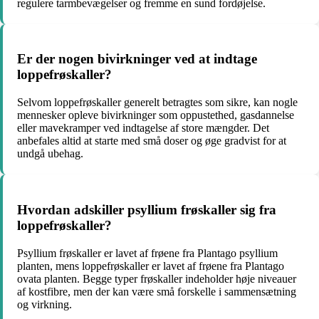
regulere tarmbevægelser og fremme en sund fordøjelse.
Er der nogen bivirkninger ved at indtage
loppefrøskaller?
Selvom loppefrøskaller generelt betragtes som sikre, kan nogle
mennesker opleve bivirkninger som oppustethed, gasdannelse
eller mavekramper ved indtagelse af store mængder. Det
anbefales altid at starte med små doser og øge gradvist for at
undgå ubehag.
Hvordan adskiller psyllium frøskaller sig fra
loppefrøskaller?
Psyllium frøskaller er lavet af frøene fra Plantago psyllium
planten, mens loppefrøskaller er lavet af frøene fra Plantago
ovata planten. Begge typer frøskaller indeholder høje niveauer
af kostfibre, men der kan være små forskelle i sammensætning
og virkning.