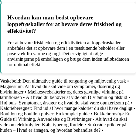
Hvordan kan man bedst opbevare
loppefrøskaller for at bevare deres friskhed og
effektivitet?
For at bevare friskheden og effektiviteten af loppefrøskaller
anbefales det at opbevare dem i en tætsluttende beholder eller
pose væk fra varme og fugt. Det er vigtigt at følge
anvisningerne på emballagen og bruge dem inden udløbsdatoen
for optimal effekt.
Vaskebold: Den ultimative guide til rengøring og miljøvenlig vask
•
Magnesium: Alt hvad du skal vide om symptomer, dosering og
bivirkninger
•
Mælkesyrebakterier og deres gavnlige virkning på
tarmfloraen
•
Alt hvad du behøver at vide om D-vitamin og tilskud
•
Høj puls: Symptomer, årsager og hvad du skal være opmærksom på
•
Kalorieberegner: Find ud af hvor mange kalorier du skal have dagligt
•
Bouillon og bouillon pulver: En komplet guide
•
Bukkehornsfrø: En
Guide til Virkning, Anvendelse og Bivirkninger
•
Alt hvad du skal
vide om elektrolytter: Køb, typer og fordele
•
Små røde prikker på
huden – Hvad er årsagen, og hvordan behandles de?
•