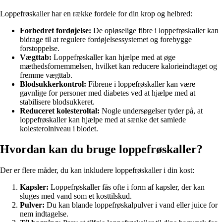
Loppefrøskaller har en række fordele for din krop og helbred:
Forbedret fordøjelse:
De opløselige fibre i loppefrøskaller kan
bidrage til at regulere fordøjelsessystemet og forebygge
forstoppelse.
Vægttab:
Loppefrøskaller kan hjælpe med at øge
mæthedsfornemmelsen, hvilket kan reducere kalorieindtaget og
fremme vægttab.
Blodsukkerkontrol:
Fibrene i loppefrøskaller kan være
gavnlige for personer med diabetes ved at hjælpe med at
stabilisere blodsukkeret.
Reduceret kolesteroltal:
Nogle undersøgelser tyder på, at
loppefrøskaller kan hjælpe med at sænke det samlede
kolesterolniveau i blodet.
Hvordan kan du bruge loppefrøskaller?
Der er flere måder, du kan inkludere loppefrøskaller i din kost:
Kapsler:
Loppefrøskaller fås ofte i form af kapsler, der kan
sluges med vand som et kosttilskud.
Pulver:
Du kan blande loppefrøskalpulver i vand eller juice for
nem indtagelse.