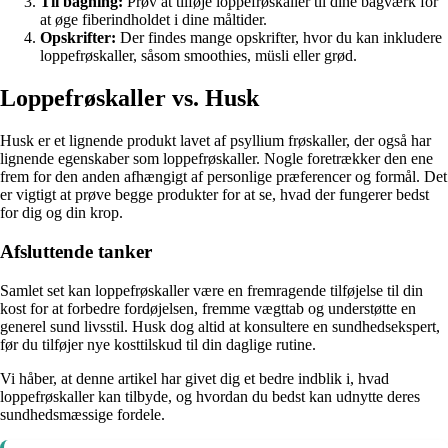
Til bagning:
Prøv at tilføje loppefrøskaller til dine bagværk for
at øge fiberindholdet i dine måltider.
Opskrifter:
Der findes mange opskrifter, hvor du kan inkludere
loppefrøskaller, såsom smoothies, müsli eller grød.
Loppefrøskaller vs. Husk
Husk er et lignende produkt lavet af psyllium frøskaller, der også har
lignende egenskaber som loppefrøskaller. Nogle foretrækker den ene
frem for den anden afhængigt af personlige præferencer og formål. Det
er vigtigt at prøve begge produkter for at se, hvad der fungerer bedst
for dig og din krop.
Afsluttende tanker
Samlet set kan loppefrøskaller være en fremragende tilføjelse til din
kost for at forbedre fordøjelsen, fremme vægttab og understøtte en
generel sund livsstil. Husk dog altid at konsultere en sundhedsekspert,
før du tilføjer nye kosttilskud til din daglige rutine.
Vi håber, at denne artikel har givet dig et bedre indblik i, hvad
loppefrøskaller kan tilbyde, og hvordan du bedst kan udnytte deres
sundhedsmæssige fordele.