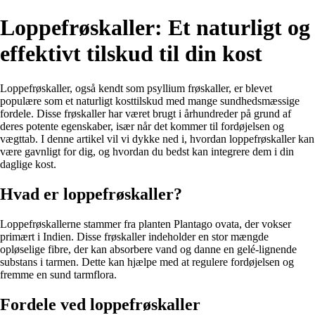
Loppefrøskaller: Et naturligt og
effektivt tilskud til din kost
Loppefrøskaller, også kendt som psyllium frøskaller, er blevet
populære som et naturligt kosttilskud med mange sundhedsmæssige
fordele. Disse frøskaller har været brugt i århundreder på grund af
deres potente egenskaber, især når det kommer til fordøjelsen og
vægttab. I denne artikel vil vi dykke ned i, hvordan loppefrøskaller kan
være gavnligt for dig, og hvordan du bedst kan integrere dem i din
daglige kost.
Hvad er loppefrøskaller?
Loppefrøskallerne stammer fra planten Plantago ovata, der vokser
primært i Indien. Disse frøskaller indeholder en stor mængde
opløselige fibre, der kan absorbere vand og danne en gelé-lignende
substans i tarmen. Dette kan hjælpe med at regulere fordøjelsen og
fremme en sund tarmflora.
Fordele ved loppefrøskaller