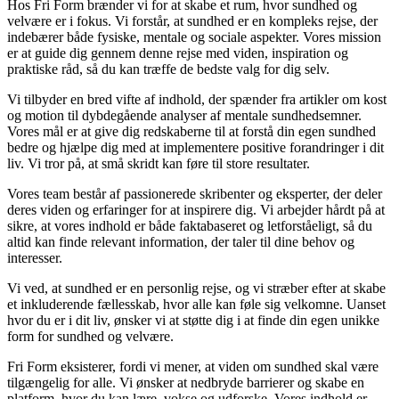
Hos Fri Form brænder vi for at skabe et rum, hvor sundhed og
velvære er i fokus. Vi forstår, at sundhed er en kompleks rejse, der
indebærer både fysiske, mentale og sociale aspekter. Vores mission
er at guide dig gennem denne rejse med viden, inspiration og
praktiske råd, så du kan træffe de bedste valg for dig selv.
Vi tilbyder en bred vifte af indhold, der spænder fra artikler om kost
og motion til dybdegående analyser af mentale sundhedsemner.
Vores mål er at give dig redskaberne til at forstå din egen sundhed
bedre og hjælpe dig med at implementere positive forandringer i dit
liv. Vi tror på, at små skridt kan føre til store resultater.
Vores team består af passionerede skribenter og eksperter, der deler
deres viden og erfaringer for at inspirere dig. Vi arbejder hårdt på at
sikre, at vores indhold er både faktabaseret og letforståeligt, så du
altid kan finde relevant information, der taler til dine behov og
interesser.
Vi ved, at sundhed er en personlig rejse, og vi stræber efter at skabe
et inkluderende fællesskab, hvor alle kan føle sig velkomne. Uanset
hvor du er i dit liv, ønsker vi at støtte dig i at finde din egen unikke
form for sundhed og velvære.
Fri Form eksisterer, fordi vi mener, at viden om sundhed skal være
tilgængelig for alle. Vi ønsker at nedbryde barrierer og skabe en
platform, hvor du kan lære, vokse og udforske. Vores indhold er