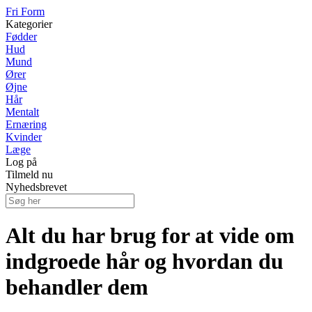
Fri Form
Kategorier
Fødder
Hud
Mund
Ører
Øjne
Hår
Mentalt
Ernæring
Kvinder
Læge
Log på
Tilmeld nu
Nyhedsbrevet
Alt du har brug for at vide om
indgroede hår og hvordan du
behandler dem