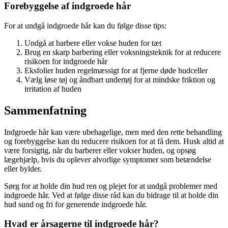
Forebyggelse af indgroede hår
For at undgå indgroede hår kan du følge disse tips:
Undgå at barbere eller vokse huden for tæt
Brug en skarp barbering eller voksningsteknik for at reducere
risikoen for indgroede hår
Eksfolier huden regelmæssigt for at fjerne døde hudceller
Vælg løse tøj og åndbart undertøj for at mindske friktion og
irritation af huden
Sammenfatning
Indgroede hår kan være ubehagelige, men med den rette behandling
og forebyggelse kan du reducere risikoen for at få dem. Husk altid at
være forsigtig, når du barberer eller vokser huden, og opsøg
lægehjælp, hvis du oplever alvorlige symptomer som betændelse
eller bylder.
Sørg for at holde din hud ren og plejet for at undgå problemer med
indgroede hår. Ved at følge disse råd kan du bidrage til at holde din
hud sund og fri for generende indgroede hår.
Hvad er årsagerne til indgroede hår?