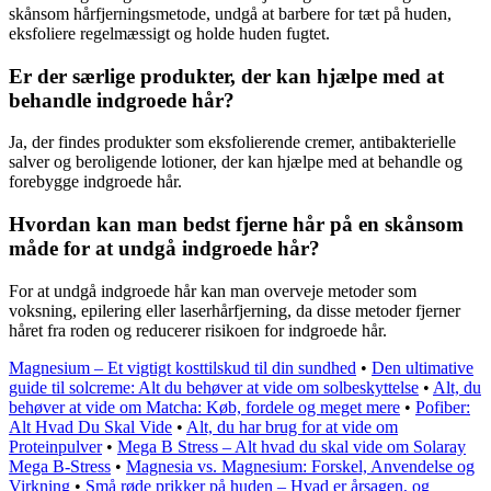
skånsom hårfjerningsmetode, undgå at barbere for tæt på huden,
eksfoliere regelmæssigt og holde huden fugtet.
Er der særlige produkter, der kan hjælpe med at
behandle indgroede hår?
Ja, der findes produkter som eksfolierende cremer, antibakterielle
salver og beroligende lotioner, der kan hjælpe med at behandle og
forebygge indgroede hår.
Hvordan kan man bedst fjerne hår på en skånsom
måde for at undgå indgroede hår?
For at undgå indgroede hår kan man overveje metoder som
voksning, epilering eller laserhårfjerning, da disse metoder fjerner
håret fra roden og reducerer risikoen for indgroede hår.
Magnesium – Et vigtigt kosttilskud til din sundhed
•
Den ultimative
guide til solcreme: Alt du behøver at vide om solbeskyttelse
•
Alt, du
behøver at vide om Matcha: Køb, fordele og meget mere
•
Pofiber:
Alt Hvad Du Skal Vide
•
Alt, du har brug for at vide om
Proteinpulver
•
Mega B Stress – Alt hvad du skal vide om Solaray
Mega B-Stress
•
Magnesia vs. Magnesium: Forskel, Anvendelse og
Virkning
•
Små røde prikker på huden – Hvad er årsagen, og