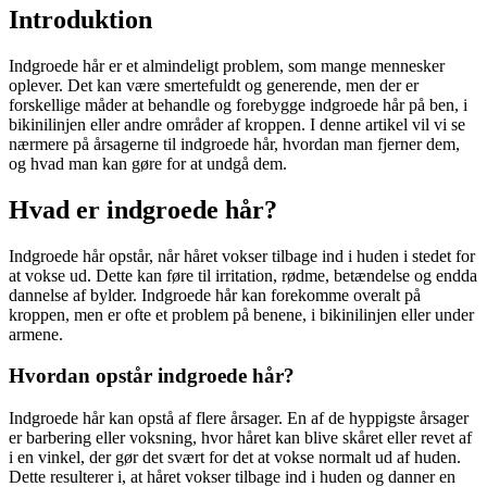
Introduktion
Indgroede hår er et almindeligt problem, som mange mennesker
oplever. Det kan være smertefuldt og generende, men der er
forskellige måder at behandle og forebygge indgroede hår på ben, i
bikinilinjen eller andre områder af kroppen. I denne artikel vil vi se
nærmere på årsagerne til indgroede hår, hvordan man fjerner dem,
og hvad man kan gøre for at undgå dem.
Hvad er indgroede hår?
Indgroede hår opstår, når håret vokser tilbage ind i huden i stedet for
at vokse ud. Dette kan føre til irritation, rødme, betændelse og endda
dannelse af bylder. Indgroede hår kan forekomme overalt på
kroppen, men er ofte et problem på benene, i bikinilinjen eller under
armene.
Hvordan opstår indgroede hår?
Indgroede hår kan opstå af flere årsager. En af de hyppigste årsager
er barbering eller voksning, hvor håret kan blive skåret eller revet af
i en vinkel, der gør det svært for det at vokse normalt ud af huden.
Dette resulterer i, at håret vokser tilbage ind i huden og danner en