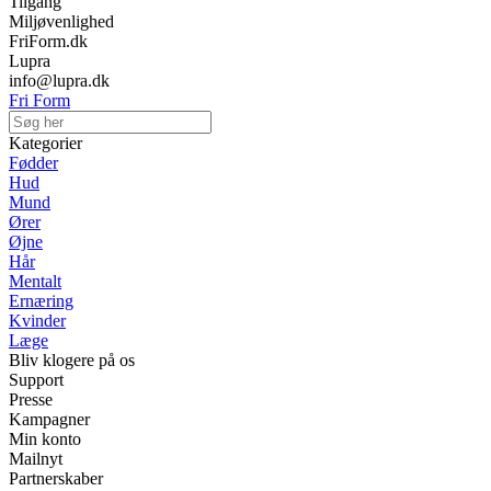
Tilgang
Miljøvenlighed
FriForm.dk
Lupra
info@lupra.dk
Fri Form
Kategorier
Fødder
Hud
Mund
Ører
Øjne
Hår
Mentalt
Ernæring
Kvinder
Læge
Bliv klogere på os
Support
Presse
Kampagner
Min konto
Mailnyt
Partnerskaber