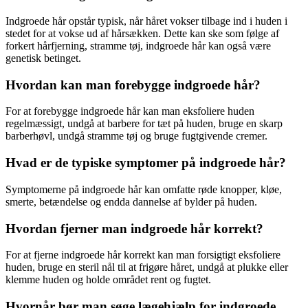
Indgroede hår opstår typisk, når håret vokser tilbage ind i huden i
stedet for at vokse ud af hårsækken. Dette kan ske som følge af
forkert hårfjerning, stramme tøj, indgroede hår kan også være
genetisk betinget.
Hvordan kan man forebygge indgroede hår?
For at forebygge indgroede hår kan man eksfoliere huden
regelmæssigt, undgå at barbere for tæt på huden, bruge en skarp
barberhøvl, undgå stramme tøj og bruge fugtgivende cremer.
Hvad er de typiske symptomer på indgroede hår?
Symptomerne på indgroede hår kan omfatte røde knopper, kløe,
smerte, betændelse og endda dannelse af bylder på huden.
Hvordan fjerner man indgroede hår korrekt?
For at fjerne indgroede hår korrekt kan man forsigtigt eksfoliere
huden, bruge en steril nål til at frigøre håret, undgå at plukke eller
klemme huden og holde området rent og fugtet.
Hvornår bør man søge lægehjælp for indgroede