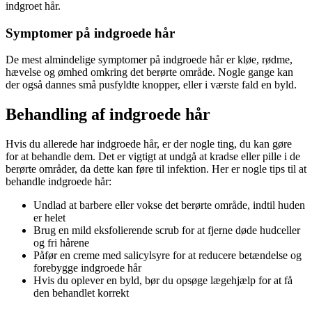
indgroet hår.
Symptomer på indgroede hår
De mest almindelige symptomer på indgroede hår er kløe, rødme,
hævelse og ømhed omkring det berørte område. Nogle gange kan
der også dannes små pusfyldte knopper, eller i værste fald en byld.
Behandling af indgroede hår
Hvis du allerede har indgroede hår, er der nogle ting, du kan gøre
for at behandle dem. Det er vigtigt at undgå at kradse eller pille i de
berørte områder, da dette kan føre til infektion. Her er nogle tips til at
behandle indgroede hår:
Undlad at barbere eller vokse det berørte område, indtil huden
er helet
Brug en mild eksfolierende scrub for at fjerne døde hudceller
og fri hårene
Påfør en creme med salicylsyre for at reducere betændelse og
forebygge indgroede hår
Hvis du oplever en byld, bør du opsøge lægehjælp for at få
den behandlet korrekt