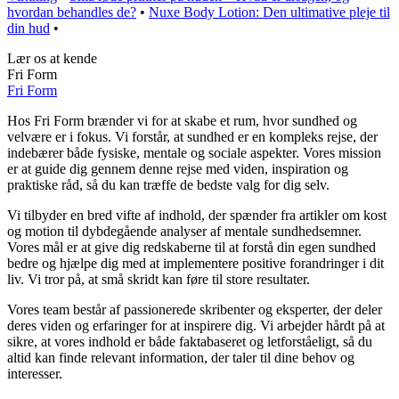
hvordan behandles de?
•
Nuxe Body Lotion: Den ultimative pleje til
din hud
•
Lær os at kende
Fri Form
Fri Form
Hos Fri Form brænder vi for at skabe et rum, hvor sundhed og
velvære er i fokus. Vi forstår, at sundhed er en kompleks rejse, der
indebærer både fysiske, mentale og sociale aspekter. Vores mission
er at guide dig gennem denne rejse med viden, inspiration og
praktiske råd, så du kan træffe de bedste valg for dig selv.
Vi tilbyder en bred vifte af indhold, der spænder fra artikler om kost
og motion til dybdegående analyser af mentale sundhedsemner.
Vores mål er at give dig redskaberne til at forstå din egen sundhed
bedre og hjælpe dig med at implementere positive forandringer i dit
liv. Vi tror på, at små skridt kan føre til store resultater.
Vores team består af passionerede skribenter og eksperter, der deler
deres viden og erfaringer for at inspirere dig. Vi arbejder hårdt på at
sikre, at vores indhold er både faktabaseret og letforståeligt, så du
altid kan finde relevant information, der taler til dine behov og
interesser.